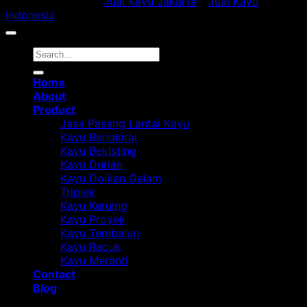
Copyright 2018 ©
Jual Kayu Jakarta
-
Jual Kayu
Indonesia
Home
About
Product
Jasa Pasang Lantai Kayu
Kayu Bengkirai
Kayu Bekisting
Kayu Durian
Kayu Dolken Gelam
Triplek
Kayu Keruing
Kayu Proyek
Kayu Tembalun
Kayu Racuk
Kayu Meranti
Contact
Blog