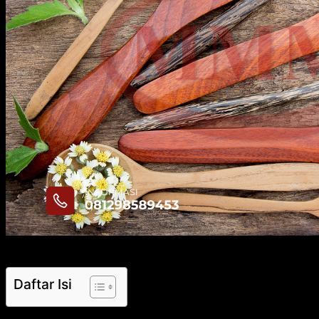
Kayu Durian
Kayu Dolken Gelam
Triplek
Kayu Keruing
Kayu Proyek
Kayu Tembalun
Kayu Racuk
Kayu Meranti
Contact
Blog
Hubungi
Hubungi
09
Okt
Daftar Isi