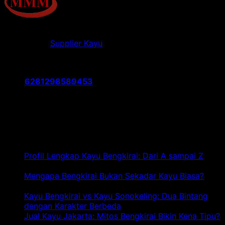
Jualkayu.co.id merupakan situs layanan jual kayu
Indonesia &
Supplier Kayu
Indonesia yang menyediakan
berbagai jenis kayu seperti kayu bengkirai, kayu kamper,
kayu meranti, kayu borneo, kayu racuk, kayu ulin.
Telp:
6281298589453
Jl. Pelabuhan Kalibaru No.46, RT.2/RW.6, Kali Baru, Kec.
Cilincing, Jkt Utara, Daerah Khusus Ibukota Jakarta
14110
Artikel Terbaru
Profil Lengkap Kayu Bengkirai: Dari A sampai Z
pada
Komentar Dinonaktifkan
Profil
Mengapa Bengkirai Bukan Sekadar Kayu Biasa?
Lengkap
pada
Komentar Dinonaktifkan
Kayu
Mengapa
Kayu Bengkirai vs Kayu Sonokeling: Dua Bintang
Bengkirai:
Bengkirai
pa
dengan Karakter Berbeda
Komentar Dinonaktifkan
Dari
Bukan
Ka
Jual Kayu Jakarta: Mitos Bengkirai Bikin Kena Tipu?