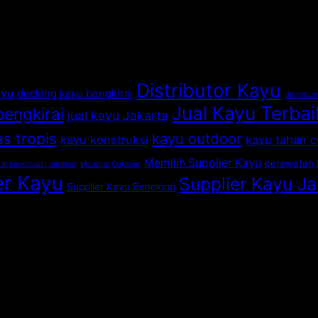
Z
Bengkirai
Bengkirai
Dua
Bikin
yang
Bintang
Kena
Jarang
dengan
Tipu?
Diketahui
Karakter
Orang
Berbeda
Distributor Kayu
ayu
decking kayu bengkirai
distribut
Jual Kayu Terbai
bengkirai
jual kayu Jakarta
s tropis
kayu outdoor
kayu konstruksi
kayu tahan 
Memilih Supplier Kayu
perawatan 
al konstruksi outdoor
Material Outdoor
er Kayu
Supplier Kayu Ja
Supplier Kayu Bengkirai