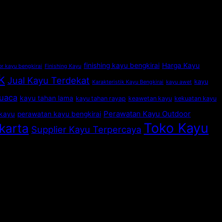
finishing kayu bengkirai
Harga Kayu
or kayu bengkirai
Finishing Kayu
k
Jual Kayu Terdekat
kayu
Karakteristik Kayu Bengkirai
kayu awet
cuaca
kayu tahan lama
kayu tahan rayap
keawetan kayu
kekuatan kayu
Perawatan Kayu Outdoor
kayu
perawatan kayu bengkirai
Toko Kayu
karta
Supplier Kayu Terpercaya