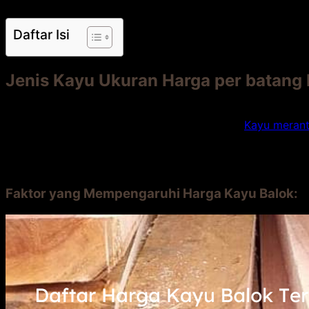
Daftar Isi
Jenis Kayu Ukuran Harga per batang
Jati 4×6 cm Rp 35.000 – Rp 40.000 Kayu jati memilik
Meranti 5×7 cm Rp 25.000 – Rp 30.000
Kayu merant
Ulin 6×12 cm Rp 150.000 – Rp 200.000 Kayu ulin memi
Kamper 4×6 cm Rp 20.000 – Rp 25.000 Kayu kamper
Mahoni 5×7 cm Rp 30.000 – Rp 35.000 Kayu mahoni 
Faktor yang Mempengaruhi Harga Kayu Balok: