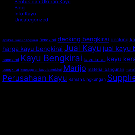
Bentuk dan Ukuran Kayu
Blog
Info Kayu
Uncategorized
Tag
decking bengkirai
decking k
Bengkirai
aplikasi kayu bengkirai
Jual Kayu
jual kayu 
harga kayu bengkirai
Kayu Bengkirai
kayu kera
kayu keras
bangkirai
Marijo
material bangunan
bengkirai
keunggulan kayu bengkirai
materi
Suppli
Perusahaan Kayu
Ramah Lingkungan