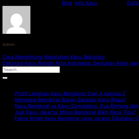
This entry was posted in
Blog
,
Info Kayu
and tagged
Daft
Admin
Cara Menghitung Kebutuhan Kayu Bekisting
Dekorasi Kayu Rumah Artis Indonesia: Sentuhan Alam y
Artikel Terbaru
Profil Lengkap Kayu Bengkirai: Dari A sampai Z
Kome
Mengapa Bengkirai Bukan Sekadar Kayu Biasa?
Kome
Kayu Bengkirai vs Kayu Sonokeling: Dua Bintang de
Jual Kayu Jakarta: Mitos Bengkirai Bikin Kena Tipu?
Fakta Ilmiah Kayu Bengkirai yang Jarang Diketahui 
Kategori