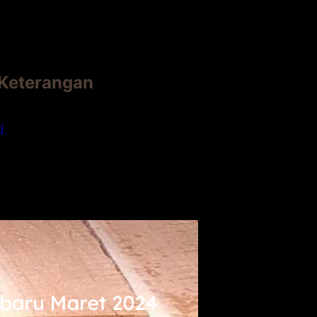
 Keterangan
i kualitas yang tinggi dan tahan lama.
i
memiliki harga yang relatif murah dan mudah diolah.
liki kekuatan yang tinggi dan tahan air.
 memiliki aroma yang harum dan tahan terhadap serangga
memiliki warna yang merah dan tekstur yang halus.