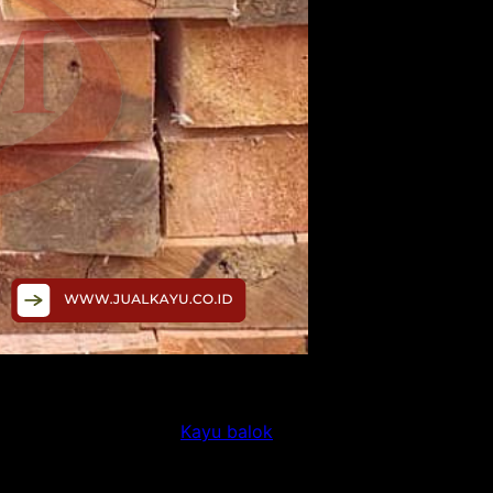
 konstruksi bangunan.
Kayu balok
digunakan untuk berbagai 
nis kayu, ukuran, dan kualitasnya. Berikut adalah daftar h