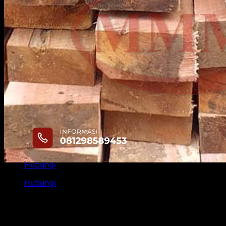
Kayu Bengkirai
Kayu Bekisting
Kayu Durian
Kayu Dolken Gelam
Triplek
Kayu Keruing
Kayu Proyek
Kayu Tembalun
Kayu Racuk
Kayu Meranti
Contact
Blog
Hubungi
11
Okt
Hubungi
Kayu balok merupakan salah satu material penting dalam
jendela, balok lantai, dan lainnya.
Harga kayu balok di pasaran bervariasi tergantung pada je