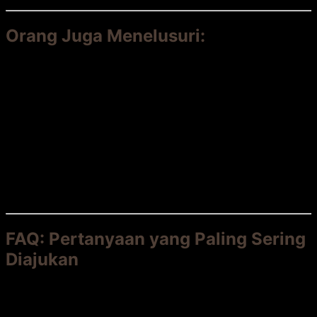
Orang Juga Menelusuri:
harga decking kayu bengkirai per meter
kelemahan decking komposit
decking kayu vs komposit mana yang bagus
cara merawat decking bengkirai agar awet
jual decking komposit murah
biaya pasang decking kayu
FAQ: Pertanyaan yang Paling Sering
Diajukan
❓ Mana yang lebih awet, decking bengkirai atau
komposit?