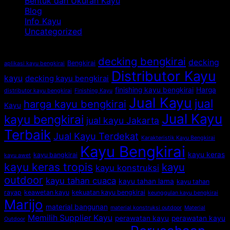
Bentuk dan Ukuran Kayu
Bikin
Bengkirai
de
Blog
Kena
yang
Ka
Info Kayu
Tipu?
Jarang
Be
Uncategorized
Diketahui
Orang
Tag
decking bengkirai
decking
Bengkirai
aplikasi kayu bengkirai
Distributor Kayu
kayu
decking kayu bengkirai
finishing kayu bengkirai
Harga
distributor kayu bengkirai
Finishing Kayu
Jual Kayu
jual
harga kayu bengkirai
Kayu
Jual Kayu
kayu bengkirai
jual kayu Jakarta
Terbaik
Jual Kayu Terdekat
Karakteristik Kayu Bengkirai
Kayu Bengkirai
kayu keras
kayu bangkirai
kayu awet
kayu keras tropis
kayu
kayu konstruksi
outdoor
kayu tahan cuaca
kayu tahan lama
kayu tahan
rayap
keawetan kayu
kekuatan kayu bengkirai
keunggulan kayu bengkirai
Marijo
material bangunan
material konstruksi outdoor
Material
Memilih Supplier Kayu
perawatan kayu
perawatan kayu
Outdoor