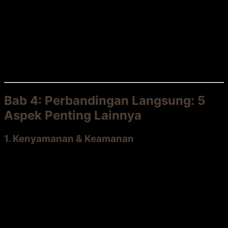
dibongkar dari sistem
clip
. Pewarnaan ulang
tidak mungkin. Pencoklatan tidak merata.
Umur Pakai:
Garansi produsen biasanya
10-
25 tahun
. Namun, performa estetika (warna)
seringkali menurun sebelum umur teknisnya
habis.
Bab 4: Perbandingan Langsung: 5
Aspek Penting Lainnya
1. Kenyamanan & Keamanan
Bengkirai:
Terasa sejuk
di siang hari, tidak
menyimpan panas. Tekstur alaminya memberikan
grip yang baik,
anti licin
meski basah.
Komposit:
Cenderung menyerap panas
dan bisa
sangat panas di siang hari. Beberapa tipe
permukaannya licin saat basah atau berdebu.