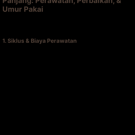
Panjang: Perawatan, Perbaikan, &
Umur Pakai
Di sinilah perhitungan sesungguhnya dimulai. Mari kita
hitung selama 10 tahun.
1. Siklus & Biaya Perawatan
Decking Bengkirai:
Perawatan:
Membutuhkan perawatan rutin
jika Anda ingin mempertahankan warna
aslinya.
Jadwal & Biaya:
Aplikasi
decking
oil
atau
wood protector
setiap 1-2 tahun.
Biaya material dan aplikasi sekitar Rp 50.000
– Rp 100.000/m² per perawatan.
Total 10 Tahun (diasumsikan 5x
perawatan):
Tambahan
Rp 250.000 – Rp
500.000/m²
.