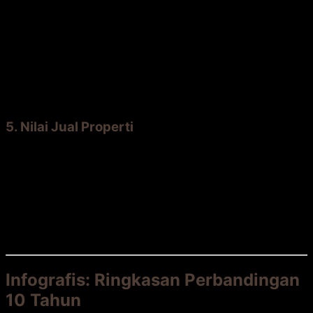
Bengkirai:
Sangat fleksibel. Bisa dipotong,
dibentuk, dan difinishing dengan berbagai cara.
Cocok untuk desain tidak beraturan.
Komposit:
Lebih terbatas pada sistem dan aksesori
yang disediakan produsen. Pemasangan di area
tidak beraturan lebih sulit.
5. Nilai Jual Properti
Bengkirai:
Memberikan nilai tambah “premium
natural material” yang dihargai pasar properti
tertentu.
Komposit:
Dapat dipandang sebagai fitur modern
dan praktis, tetapi tidak selalu meningkatkan nilai
secara signifikan.
Infografis: Ringkasan Perbandingan
10 Tahun