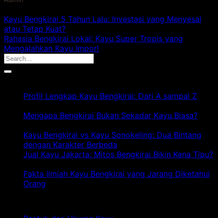
Kayu Bengkirai 5 Tahun Lalu: Investasi yang Menyesal
atau Tetap Kuat?
Rahasia Bengkirai Lokal: Kayu Super Tropis yang
Mengalahkan Kayu Impor!
Artikel Terbaru
Profil Lengkap Kayu Bengkirai: Dari A sampai Z
pada
Komentar Dinonaktifkan
Profil
Mengapa Bengkirai Bukan Sekadar Kayu Biasa?
Lengkap
pada
Komentar Dinonaktifkan
Kayu
Mengapa
Kayu Bengkirai vs Kayu Sonokeling: Dua Bintang
Bengkirai:
Bengkirai
pa
dengan Karakter Berbeda
Komentar Dinonaktifkan
Dari
Bukan
Ka
Jual Kayu Jakarta: Mitos Bengkirai Bikin Kena Tipu?
A
Sekadar
pada
Be
Komentar Dinonaktifkan
sampai
Kayu
Jual
vs
Fakta Ilmiah Kayu Bengkirai yang Jarang Diketahui
Z
Biasa?
Kayu
pada
Ka
Orang
Komentar Dinonaktifkan
Jakarta:
Fakta
So
Kategori
Mitos
Ilmiah
Du
Bengkirai
Kayu
Bi