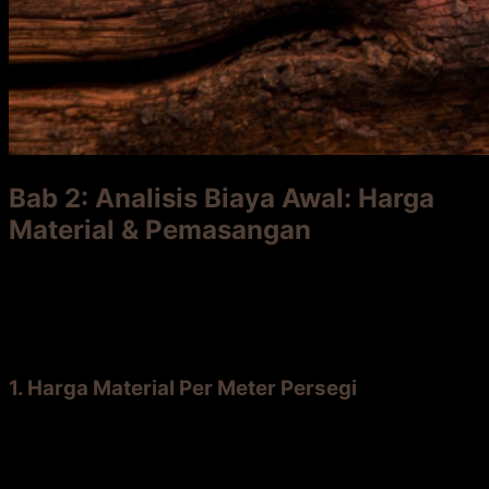
Bab 2: Analisis Biaya Awal: Harga
Material & Pemasangan
Inilah pertimbangan pertama kebanyakan orang. Saat
Anda mencari
jual kayu terdekat
atau
menanyakan
harga kayu bengkirai
, bandingkan dengan
angka ini.
1. Harga Material Per Meter Persegi
Decking Bengkirai:
Harga kayu bengkirai
untuk
decking berkisar antara
Rp 600.000 – Rp 1,2 juta
per m²
(tergantung grade, ketebalan, dan apakah