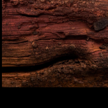
Kayu Durian
Kayu Dolken Gelam
Triplek
Kayu Keruing
Kayu Proyek
Kayu Tembalun
Kayu Racuk
Kayu Meranti
Contact
Blog
Hubungi
Hubungi
24
Jan
Dilema pilih
decking bengkirai
atau komposit? Kami