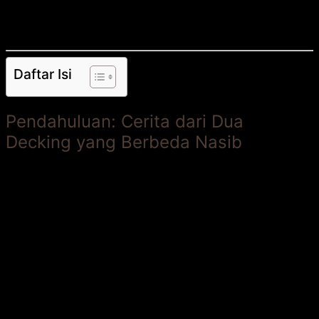
bandingkan total
harga kayu bengkirai
, biaya pasang, &
perawatan hingga 10 tahun. Cari
jual kayu terdekat
?
Baca dulu!
Daftar Isi
Pendahuluan: Cerita dari Dua
Decking yang Berbeda Nasib
Beberapa tahun lalu, saya mengunjungi dua rumah teman
di kawasan yang sama. Keduanya memiliki decking luar
ruangan yang dibangun hampir bersamaan. Rumah
pertama, milik Pak Andi, memilih
decking bengkirai
.
Rumah kedua, milik Bu Sari, memasang
decking
komposit
.
Saat itu, decking Bu Sari terlihat sempurna: rapi, warna
seragam, dan modern. Decking Pak Andi terlihat natural
dengan serat kayu jelas, tapi sudah ada tanda
perubahan warna.