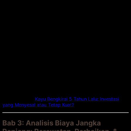
Decking Bengkirai:
Memerlukan tenaga yang
memahami karakter kayu. Harus ada
spacing
(celah
muai), pengeboran
pilot hole
untuk mencegah
pecah, dan pemasangan sekrup khusus. Biaya
pasang berkisar
Rp 150.000 – Rp 300.000/m²
.
Decking Komposit:
Sistem pasang lebih cepat
dengan sistem
clip
atau sekrup tersembunyi.
Namun, sistem under-structure-nya (biasanya dari
aluminium) bisa mahal. Biaya pasang sistem
lengkap bisa
Rp 200.000 – Rp 400.000/m²
.
📊 Intisari:
Biaya pemasangan bisa setara atau lebih
mahal untuk sistem komposit yang rapi. Struktur rangka
adalah kunci.
Artikel Terkait:
Kayu Bengkirai 5 Tahun Lalu: Investasi
yang Menyesal atau Tetap Kuat?
Bab 3: Analisis Biaya Jangka