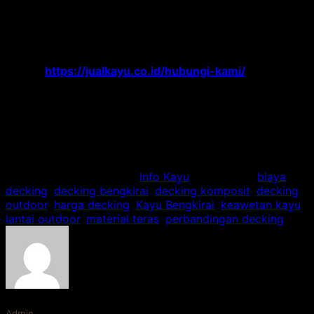
Sebelum memutuskan, kunjungi proyek nyata yang
menggunakan kedua material tersebut. Rasakan sendiri
perbedaannya. Dan jika Anda cenderung pada kekuatan
dan karakter alamiah
decking bengkirai
, pastikan Anda
mendapatkannya dari sumber terpercaya.
Hubungi Kami
Di Link
https://jualkayu.co.id/hubungi-kami/
untuk
diskusi lebih lanjut mengenai kebutuhan
decking
outdoor
impian Anda. Pilih bijak, nikmati hasilnya selama
puluhan tahun.
5/5 - (3 votes)
This entry was posted in
Info Kayu
and tagged
biaya
decking
,
decking bengkirai
,
decking komposit
,
decking
outdoor
,
harga decking
,
Kayu Bengkirai
,
keawetan kayu
,
lantai outdoor
,
material teras
,
perbandingan decking
.
Admin