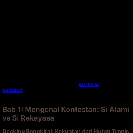
Tiga tahun kemudian, saya kembali. Pemandangannya
berbeda.
Decking komposit
Bu Sari masih rapi, tapi
warnanya agak pudar dan terasa panas saat diinjak
siang hari. Sedangkan
decking bengkirai
Pak Andi telah
berubah menjadi abu-abu keperakan yang elegan.
Terasa sejuk, dan meski ada beberapa retak rambut
alami, karakternya justru makin kuat.
Ini memicu pertanyaan besar:
Manakah yang lebih
hemat dalam jangka panjang?
Mana yang lebih awet?
Artikel ini akan membedah duel seru antara
decking
bengkirai
yang alami dan
decking komposit
yang
modern. Kita akan hitung semua biaya, dari beli sampai
rawat. Jika Anda sedang mencari
jual kayu
terdekat
atau membandingkan
harga kayu bengkirai
,
simak baik-baik.
Bab 1: Mengenal Kontestan: Si Alami
vs Si Rekayasa
Decking Bengkirai: Kekuatan dari Hutan Tropis