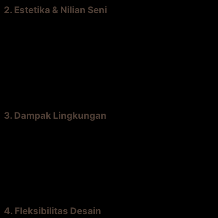
2. Estetika & Nilian Seni
Bengkirai:
Menawarkan keindahan organik, tidak
ada dua papan yang sama. Memberikan karakter
dan kehangatan yang otentik. Cocok untuk gaya
rustic, tropis, natural.
Komposit:
Tampilan seragam, rapi, dan modern.
Cocok untuk gaya minimalist dan kontemporer.
Tapi bisa terlihat “buatan” atau generik.
3. Dampak Lingkungan
Bengkirai:
Kayu alami, terbarukan, dan
biodegradable. Pilih yang bersertifikat SVLK/legal.
Menyimpan karbon.
Komposit:
Menggunakan plastik daur ulang (plus),
tetapi sulit/tidak bisa didaur ulang lagi di akhir
masa pakai. Proses produksinya intensif energi.
4. Fleksibilitas Desain