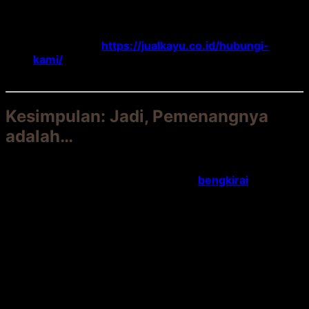
Untuk kayu, pastikan memiliki sertifikat SVLK.
Konsultasikan kebutuhan Anda dengan ahli
untuk mendapatkan hasil terbaik.
Hubungi
Kami Di Link
https://jualkayu.co.id/hubungi-
kami/
untuk konsultasi dan penawaran
material
decking bengkirai
berkualitas.
Kesimpulan: Jadi, Pemenangnya
adalah…
Setelah analisis mendalam, kita kembali ke cerita Pak
Andi dan Bu Sari. Decking Pak Andi (
bengkirai
) sekarang
berusia 8 tahun. Dia memilih membiarkannya menjadi
abu-abu natural. Biaya perawatan hampir nol. Decking-
nya masih kokoh, sejuk, dan penuh karakter.
Decking Bu Sari (
komposit
) juga masih berdiri. Tapi
warnanya sudah agak pudar dan terasa panas. Dia mulai
khawatir tentang bagaimana kondisi decking 5 tahun
lagi, karena tidak mungkin direvitalisasi.