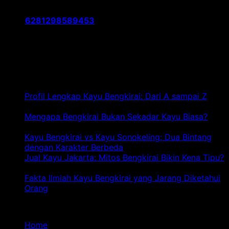
kayu meranti, kayu borneo, kayu racuk, kayu ulin.
Telp:
6281298589453
Jl. Pelabuhan Kalibaru No.46, RT.2/RW.6, Kali Baru, Kec.
Cilincing, Jkt Utara, Daerah Khusus Ibukota Jakarta
14110
Artikel Terbaru
Profil Lengkap Kayu Bengkirai: Dari A sampai Z
pada
Komentar Dinonaktifkan
Profil
Mengapa Bengkirai Bukan Sekadar Kayu Biasa?
Lengkap
pada
Komentar Dinonaktifkan
Kayu
Mengapa
Kayu Bengkirai vs Kayu Sonokeling: Dua Bintang
Bengkirai:
Bengkirai
pa
dengan Karakter Berbeda
Komentar Dinonaktifkan
Dari
Bukan
Ka
Jual Kayu Jakarta: Mitos Bengkirai Bikin Kena Tipu?
A
Sekadar
pada
Be
Komentar Dinonaktifkan
sampai
Kayu
Jual
vs
Fakta Ilmiah Kayu Bengkirai yang Jarang Diketahui
Z
Biasa?
Kayu
pada
Ka
Orang
Komentar Dinonaktifkan
Jakarta:
Fakta
So
Navigasi
Mitos
Ilmiah
Du
Bengkirai
Kayu
Bi
Home
Bikin
Bengkirai
de