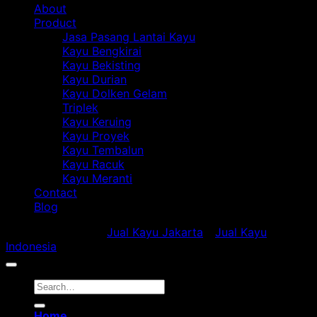
About
Kena
yang
Ka
Product
Tipu?
Jarang
Be
Jasa Pasang Lantai Kayu
Diketahui
Kayu Bengkirai
Orang
Kayu Bekisting
Kayu Durian
Kayu Dolken Gelam
Triplek
Kayu Keruing
Kayu Proyek
Kayu Tembalun
Kayu Racuk
Kayu Meranti
Contact
Blog
Copyright 2018 ©
Jual Kayu Jakarta
-
Jual Kayu
Indonesia
Home