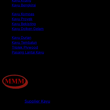
Kayu Kruing
Kayu Bengkirai
Kayu Kompas
Kayu Proyek
Kayu Bekisting
Kayu Dolken Gelam
Kayu Durian
Kayu Tembalun
Triplek Plywood
Pasang Lantai Kayu
Tentang Kami
Jualkayu.co.id merupakan situs layanan jual kayu
Indonesia &
Supplier Kayu
Indonesia yang menyediakan
berbagai jenis kayu seperti kayu bengkirai, kayu kamper,