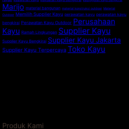
keunggulan kayu bengkirai
Marijo
material bangunan
material konstruksi outdoor
Material
Memilih Supplier Kayu
perawatan kayu
perawatan kayu
Outdoor
Perusahaan
Perawatan Kayu Outdoor
bengkirai
Supplier Kayu
Kayu
Ramah Lingkungan
Supplier Kayu Jakarta
Supplier Kayu Bengkirai
Toko Kayu
Supplier Kayu Terpercaya
Produk Kami