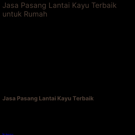
Jasa Pasang Lantai Kayu Terbaik
untuk Rumah
Jika ingin membangun rumah yang estetika, sebaiknya
pakai
jasa pasang lantai kayu
agar hasilnya lebih baik.
Kini membuat lantai dari kayu sudah menjadi trend,
karena memberi kesan unik dan menyegarkan. Itu
sebabnya hal ini banyak dilakukan oleh pasangan muda.
Jika Anda baru saja menikah atau ingin membangun
rumah, coba pertimbangkan memakai kayu untuk bahan
pembuatan lantainya, karena bahan ini tidak hanya
memanjakan mata orang – orang yang melihatnya,
namun juga memiliki manfaat – manfaat penting lainnya.
Jasa Pasang Lantai Kayu Terbaik
Jika ingin memasang lantai kayu, Anda perlu mencari
tahu jasa terbaik terlebih dulu yang bisa membantu
pengerjaannya. Dengan memakai jasa terbaik, tentu
hasilnya memuaskan. Apalagi lantai yang terbuat dari
kayu
itu sendiri memiliki berbagai manfaat sebagai