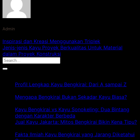
Admin
Inspirasi dan Kreasi Menggunakan Triplek
Jenis-jenis Kayu Proyek Berkualitas Untuk Material
dalam Proyek Konstruksi
Artikel Terbaru
Profil Lengkap Kayu Bengkirai: Dari A sampai Z
pada
Komentar Dinonaktifkan
Profil
Mengapa Bengkirai Bukan Sekadar Kayu Biasa?
Lengkap
pada
Komentar Dinonaktifkan
Kayu
Mengapa
Kayu Bengkirai vs Kayu Sonokeling: Dua Bintang
Bengkirai:
Bengkirai
pa
dengan Karakter Berbeda
Komentar Dinonaktifkan
Dari
Bukan
Ka
Jual Kayu Jakarta: Mitos Bengkirai Bikin Kena Tipu?
A
Sekadar
pada
Be
Komentar Dinonaktifkan
sampai
Kayu
Jual
vs
Fakta Ilmiah Kayu Bengkirai yang Jarang Diketahui