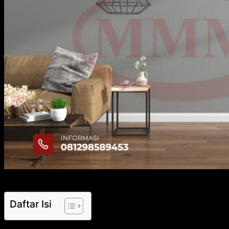
Kayu Durian
Kayu Dolken Gelam
Triplek
Kayu Keruing
Kayu Proyek
Kayu Tembalun
Kayu Racuk
Kayu Meranti
Contact
Blog
Hubungi
Hubungi
14
Okt
Daftar Isi