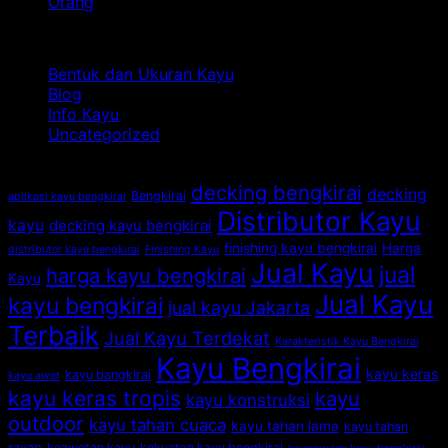
Z
Biasa?
Kayu
pada
Ka
Orang
Komentar Dinonaktifkan
Jakarta:
Fakta
So
Kategori
Mitos
Ilmiah
Du
Bengkirai
Kayu
Bi
Bentuk dan Ukuran Kayu
Bikin
Bengkirai
de
Blog
Kena
yang
Ka
Info Kayu
Tipu?
Jarang
Be
Uncategorized
Diketahui
Orang
Tag
decking bengkirai
decking
Bengkirai
aplikasi kayu bengkirai
Distributor Kayu
kayu
decking kayu bengkirai
finishing kayu bengkirai
Harga
distributor kayu bengkirai
Finishing Kayu
Jual Kayu
jual
harga kayu bengkirai
Kayu
Jual Kayu
kayu bengkirai
jual kayu Jakarta
Terbaik
Jual Kayu Terdekat
Karakteristik Kayu Bengkirai
Kayu Bengkirai
kayu keras
kayu bangkirai
kayu awet
kayu keras tropis
kayu
kayu konstruksi
outdoor
kayu tahan cuaca
kayu tahan lama
kayu tahan
rayap
keawetan kayu
kekuatan kayu bengkirai