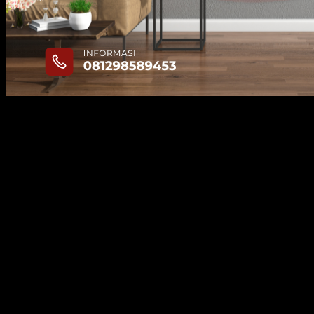
Kuat dan Tahan Lama
Manfaat pertama adalah lantainya pasti kuat dan tahan
lama. Hal ini sudah menjadi salah satu sifat paling
menonjol dari material kayu, sehingga Anda bisa lebih
tenang saat bangunan rumah sudah jadi. Sifat kuat dan
tahan lama membuat material ini lebih awet.
Sifat kuat dan tahan lama juga ditunjang dari pemakaian
jasa pasang lantai kayu
terbaik. Jika Anda ingin
mendapatkan hasil paling bagus, maka jasa seperti ini
pasti sangat membantu, karena teknik pemasangannya
sudah tepat dan terbiasa untuk berbagai tipe rumah.
Mudah Dibersihkan