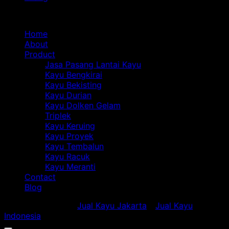
Jakarta:
Fakta
So
Navigasi
Mitos
Ilmiah
Du
Bengkirai
Kayu
Bi
Home
Bikin
Bengkirai
de
About
Kena
yang
Ka
Product
Tipu?
Jarang
Be
Jasa Pasang Lantai Kayu
Diketahui
Kayu Bengkirai
Orang
Kayu Bekisting
Kayu Durian
Kayu Dolken Gelam
Triplek
Kayu Keruing
Kayu Proyek
Kayu Tembalun
Kayu Racuk
Kayu Meranti
Contact
Blog
Copyright 2018 ©
Jual Kayu Jakarta
-
Jual Kayu
Indonesia