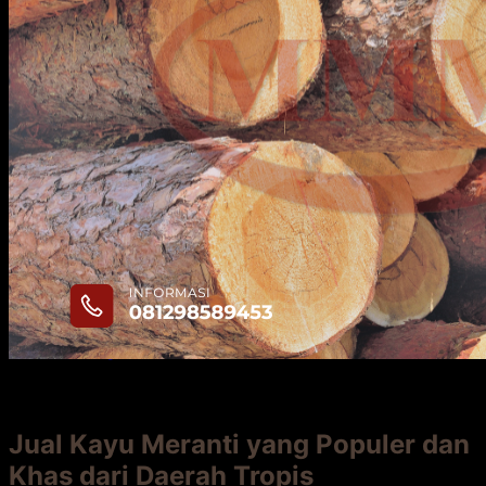
Kayu Durian
Kayu Dolken Gelam
Triplek
Kayu Keruing
Kayu Proyek
Kayu Tembalun
Kayu Racuk
Kayu Meranti
Contact
Blog
Hubungi
Hubungi
17
Okt
Jual Kayu Meranti yang Populer dan
Khas dari Daerah Tropis