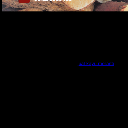
Anda perlu mempertimbangkan warna tergelap karena
menandakan umurnya sudah cukup tua. Pastinya
memiliki keunggulan sehingga bagus untuk bangunan
maupun furniture. Berikut ini alasan Meranti menjadi jenis
kayu yang baik:
Struktur Keras
Pencari material ini dalam layanan
jual kayu meranti
besar karena memiliki struktur keras. Bentuk maupun
ukuran kayunya tidak mudah berubah. Selain itu tidak
mudah memuai ataupun menyusut walaupun suhu
berubah.
Kestabilannya baik apabila dimanfaatkan sebagai
penyusun untuk struktur bangunan maupun sketsa
bangunan rangka atap. Jika menggunakan material ini
pasti rangka atap bangunan dapat bertahan lama karena
tingkat kekerasannya.