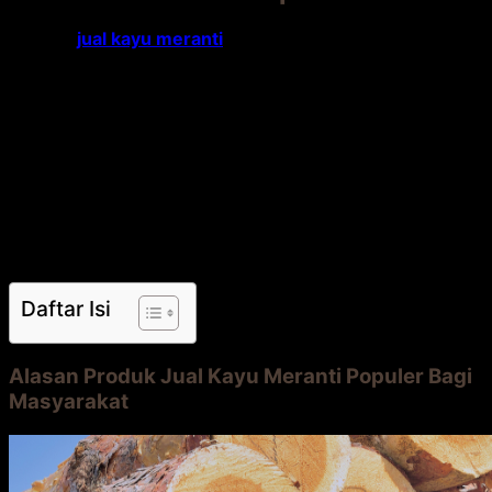
Tempat
jual kayu meranti
di Asia Tenggara termasuk
Indonesia besar karena termasuk material populer.
Apalagi banyak dimanfaatkan untuk bahan baku suatu
konstruksi bangunan. Bahkan banyak digunakan dalam
pembuatan furniture.
Faktanya tergolong sebagai bahan material keras
dengan bobot ringan sampai berat-sedang. Anda
mengenalinya karena memiliki permukaan merah muda
pucat sampai merat tua kecokelatan. Semakin gelap
warnanya, lebih tua umurnya.
Daftar Isi
Alasan Produk Jual Kayu Meranti Populer Bagi
Masyarakat