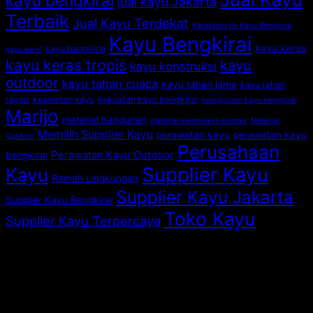
kayu bengkirai
jual kayu Jakarta
Terbaik
Jual Kayu Terdekat
Karakteristik Kayu Bengkirai
Kayu Bengkirai
kayu keras
kayu bangkirai
kayu awet
kayu keras tropis
kayu
kayu konstruksi
outdoor
kayu tahan cuaca
kayu tahan lama
kayu tahan
rayap
keawetan kayu
kekuatan kayu bengkirai
keunggulan kayu bengkirai
Marijo
material bangunan
material konstruksi outdoor
Material
Memilih Supplier Kayu
perawatan kayu
perawatan kayu
Outdoor
Perusahaan
Perawatan Kayu Outdoor
bengkirai
Supplier Kayu
Kayu
Ramah Lingkungan
Supplier Kayu Jakarta
Supplier Kayu Bengkirai
Toko Kayu
Supplier Kayu Terpercaya