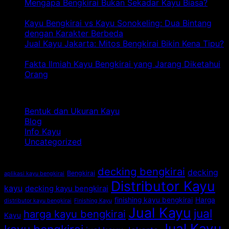
Profil
Mengapa Bengkirai Bukan Sekadar Kayu Biasa?
Lengkap
pada
Komentar Dinonaktifkan
Kayu
Mengapa
Kayu Bengkirai vs Kayu Sonokeling: Dua Bintang
Bengkirai:
Bengkirai
pa
dengan Karakter Berbeda
Komentar Dinonaktifkan
Dari
Bukan
Ka
Jual Kayu Jakarta: Mitos Bengkirai Bikin Kena Tipu?
A
Sekadar
pada
Be
Komentar Dinonaktifkan
sampai
Kayu
Jual
vs
Fakta Ilmiah Kayu Bengkirai yang Jarang Diketahui
Z
Biasa?
Kayu
pada
Ka
Orang
Komentar Dinonaktifkan
Jakarta:
Fakta
So
Kategori
Mitos
Ilmiah
Du
Bengkirai
Kayu
Bi
Bentuk dan Ukuran Kayu
Bikin
Bengkirai
de
Blog
Kena
yang
Ka
Info Kayu
Tipu?
Jarang
Be
Uncategorized
Diketahui
Orang
Tag
decking bengkirai
decking
Bengkirai
aplikasi kayu bengkirai
Distributor Kayu
kayu
decking kayu bengkirai
finishing kayu bengkirai
Harga
distributor kayu bengkirai
Finishing Kayu
Jual Kayu
jual
harga kayu bengkirai
Kayu
Jual Kayu