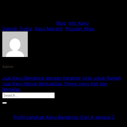
Rate this post
This entry was posted in
Blog
,
Info Kayu
and tagged
Daerah Tropis
,
Kayu Meranti
,
Populer. Khas
.
Admin
Jual Kayu Bengkirai dengan Karakter Unik untuk Rumah
Jual Kayu Racuk Berkualitas Tinggi yang Asli dan
Berkelas
Artikel Terbaru
Profil Lengkap Kayu Bengkirai: Dari A sampai Z
pada
Komentar Dinonaktifkan