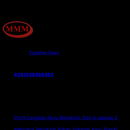
Tentang Kami
Jualkayu.co.id merupakan situs layanan jual kayu
Indonesia &
Supplier Kayu
Indonesia yang menyediakan
berbagai jenis kayu seperti kayu bengkirai, kayu kamper,
kayu meranti, kayu borneo, kayu racuk, kayu ulin.
Telp:
6281298589453
Jl. Pelabuhan Kalibaru No.46, RT.2/RW.6, Kali Baru, Kec.
Cilincing, Jkt Utara, Daerah Khusus Ibukota Jakarta
14110
Artikel Terbaru
Profil Lengkap Kayu Bengkirai: Dari A sampai Z
pada
Komentar Dinonaktifkan
Profil
Mengapa Bengkirai Bukan Sekadar Kayu Biasa?