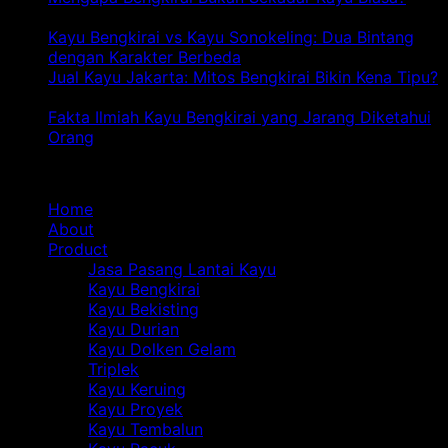
Lengkap
pada
Komentar Dinonaktifkan
Kayu
Mengapa
Kayu Bengkirai vs Kayu Sonokeling: Dua Bintang
Bengkirai:
Bengkirai
pa
dengan Karakter Berbeda
Komentar Dinonaktifkan
Dari
Bukan
Ka
Jual Kayu Jakarta: Mitos Bengkirai Bikin Kena Tipu?
A
Sekadar
pada
Be
Komentar Dinonaktifkan
sampai
Kayu
Jual
vs
Fakta Ilmiah Kayu Bengkirai yang Jarang Diketahui
Z
Biasa?
Kayu
pada
Ka
Orang
Komentar Dinonaktifkan
Jakarta:
Fakta
So
Navigasi
Mitos
Ilmiah
Du
Bengkirai
Kayu
Bi
Home
Bikin
Bengkirai
de
About
Kena
yang
Ka
Product
Tipu?
Jarang
Be
Jasa Pasang Lantai Kayu
Diketahui
Kayu Bengkirai
Orang
Kayu Bekisting
Kayu Durian
Kayu Dolken Gelam
Triplek
Kayu Keruing
Kayu Proyek
Kayu Tembalun