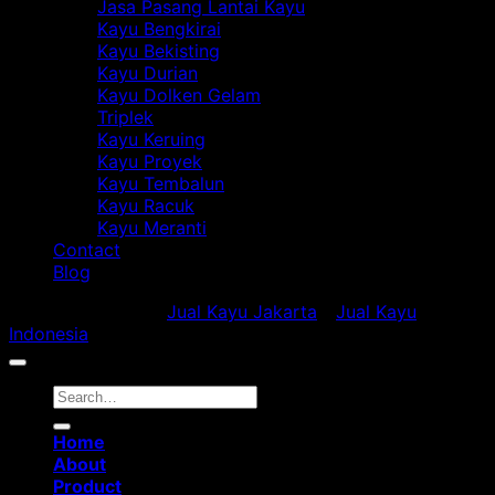
Jasa Pasang Lantai Kayu
Diketahui
Kayu Bengkirai
Orang
Kayu Bekisting
Kayu Durian
Kayu Dolken Gelam
Triplek
Kayu Keruing
Kayu Proyek
Kayu Tembalun
Kayu Racuk
Kayu Meranti
Contact
Blog
Copyright 2018 ©
Jual Kayu Jakarta
-
Jual Kayu
Indonesia
Home
About
Product