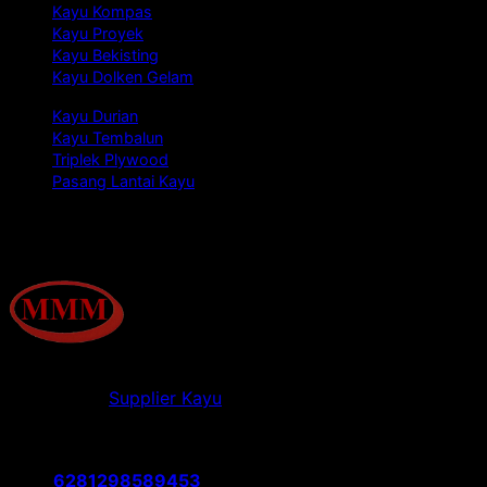
Kayu Kompas
Kayu Proyek
Kayu Bekisting
Kayu Dolken Gelam
Kayu Durian
Kayu Tembalun
Triplek Plywood
Pasang Lantai Kayu
Tentang Kami
Jualkayu.co.id merupakan situs layanan jual kayu
Indonesia &
Supplier Kayu
Indonesia yang menyediakan
berbagai jenis kayu seperti kayu bengkirai, kayu kamper,
kayu meranti, kayu borneo, kayu racuk, kayu ulin.
Telp:
6281298589453