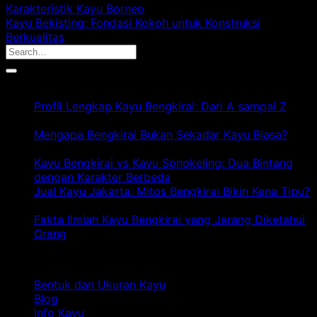
Karakteristik Kayu Borneo
Kayu Bekisting: Fondasi Kokoh untuk Konstruksi
Berkualitas
Artikel Terbaru
Profil Lengkap Kayu Bengkirai: Dari A sampai Z
pada
Komentar Dinonaktifkan
Profil
Mengapa Bengkirai Bukan Sekadar Kayu Biasa?
Lengkap
pada
Komentar Dinonaktifkan
Kayu
Mengapa
Kayu Bengkirai vs Kayu Sonokeling: Dua Bintang
Bengkirai:
Bengkirai
pa
dengan Karakter Berbeda
Komentar Dinonaktifkan
Dari
Bukan
Ka
Jual Kayu Jakarta: Mitos Bengkirai Bikin Kena Tipu?
A
Sekadar
pada
Be
Komentar Dinonaktifkan
sampai
Kayu
Jual
vs
Fakta Ilmiah Kayu Bengkirai yang Jarang Diketahui
Z
Biasa?
Kayu
pada
Ka
Orang
Komentar Dinonaktifkan
Jakarta:
Fakta
So
Kategori
Mitos
Ilmiah
Du
Bengkirai
Kayu
Bi
Bentuk dan Ukuran Kayu
Bikin
Bengkirai
de
Blog
Kena
yang
Ka
Info Kayu