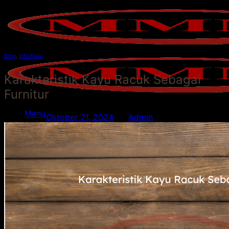
Skip
to
content
Blog
,
Info Kayu
Karakteristik Kayu Racuk Sebagai
Furnitur
Menu
Posted on
Oktober 21, 2024
by
Admin
Home
About
Product
Jasa Pasang Lantai Kayu
Kayu Bengkirai
Kayu Bekisting