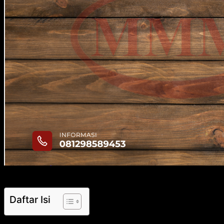
Kayu Durian
Kayu Dolken Gelam
Triplek
Kayu Keruing
Kayu Proyek
Kayu Tembalun
Kayu Racuk
Kayu Meranti
Contact
Blog
Hubungi
Hubungi
21
Okt
Daftar Isi