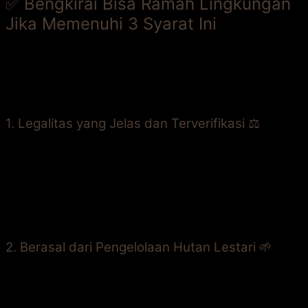
✅ Bengkirai Bisa Ramah Lingkungan
Jika Memenuhi 3 Syarat Ini
Jadi, kapan kita bisa dengan pede bilang, “Kayu
bengkirai yang saya pakai ini ramah lingkungan?”
Jawabannya ada di tiga syarat wajib berikut. Anggap
saja ini adalah “tiga pilar” yang harus berdiri kokoh.
1. Legalitas yang Jelas dan Terverifikasi ⚖️
Ini adalah fondasi utama. Saat Anda membeli kayu,
jangan hanya tanya “berapa harganya?”, tapi juga tanya
“mana dokumennya?”. Penjual yang bertanggung jawab
akan dengan senang hati menunjukkan bukti legalitas
kayu mereka, seperti dokumen SVLK atau bukti
kepemilikan yang sah.
2. Berasal dari Pengelolaan Hutan Lestari 🌱
Legalitas adalah syarat perlu, tapi belum cukup. Untuk
menjadi ramah lingkungan, kayu harus berasal dari hutan
yang dikelola secara lestari. Artinya, hutan tersebut