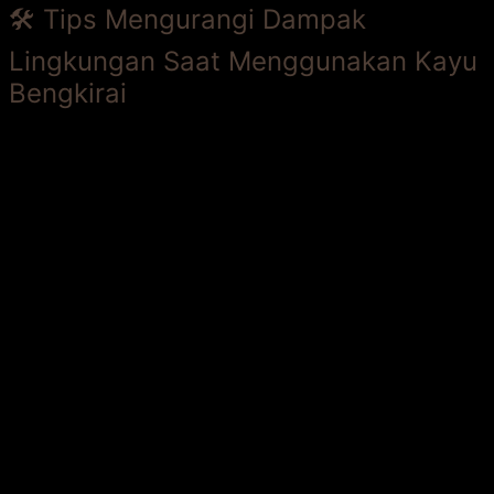
🛠️ Tips Mengurangi Dampak
Lingkungan Saat Menggunakan Kayu
Bengkirai
Setelah kayu sampai di lokasi proyek, tanggung jawab
Anda sebagai pengguna belum selesai. Cara Anda
memasang, merawat, dan memanfaatkan kayu juga
sangat menentukan seberapa “hijau” proyek Anda.
Berikut adalah tipsnya:
Desain Cermat, Material Hemat 📐
Hitung kebutuhan kayu dengan sermat. Buat
gambar detail agar Anda bisa memesan ukuran
yang pas, sehingga sisa potongan (waste) bisa
diminimalkan.
Metode Pemasangan yang Tepat 🔨
Cara memasang kayu outdoor itu penting. Pastikan
ada celah antar papan untuk sirkulasi udara dan
ekspansi kayu. Hindari kontak langsung dengan
tanah atau genangan air agar kayu tidak cepat