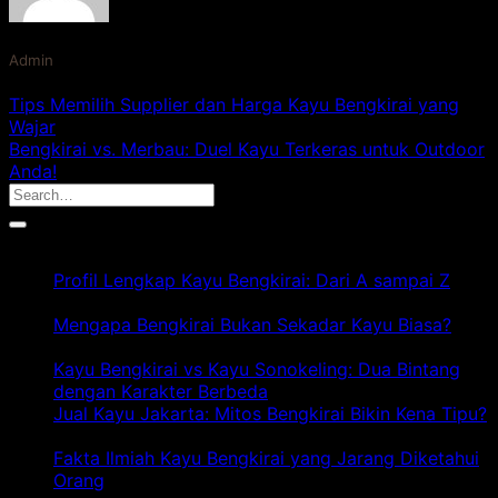
Admin
Tips Memilih Supplier dan Harga Kayu Bengkirai yang
Wajar
Bengkirai vs. Merbau: Duel Kayu Terkeras untuk Outdoor
Anda!
Artikel Terbaru
Profil Lengkap Kayu Bengkirai: Dari A sampai Z
pada
Komentar Dinonaktifkan
Profil
Mengapa Bengkirai Bukan Sekadar Kayu Biasa?
Lengkap
pada
Komentar Dinonaktifkan
Kayu
Mengapa
Kayu Bengkirai vs Kayu Sonokeling: Dua Bintang
Bengkirai:
Bengkirai
pa
dengan Karakter Berbeda
Komentar Dinonaktifkan
Dari
Bukan
Ka
Jual Kayu Jakarta: Mitos Bengkirai Bikin Kena Tipu?
A
Sekadar
pada
Be
Komentar Dinonaktifkan
sampai
Kayu
Jual
vs
Fakta Ilmiah Kayu Bengkirai yang Jarang Diketahui
Z
Biasa?
Kayu
pada
Ka
Orang
Komentar Dinonaktifkan