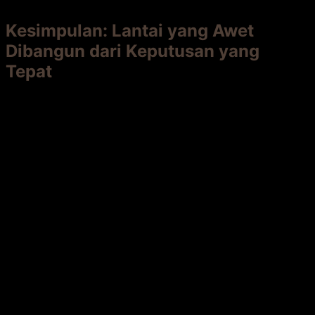
Kesimpulan: Lantai yang Awet
Dibangun dari Keputusan yang
Tepat
Memasang lantai kayu Bengkirai
adalah komitmen
jangka panjang.
Kelima pertimbangan di atas
—lokasi,
material, substruktur, finishing, dan eksekutor—adalah
pilar yang menopang komitmen tersebut. Mengabaikan
salah satunya ibarat membangun rumah di atas pasir.
Luangkan waktu untuk
merencanakan dengan matang,
memilih material terbaik, dan menyewa tenaga
ahli
.
Investasi di awal
pada hal-hal ini akan terbayar
lunas melalui
kepuasan, keindahan, dan keawetan
lantai
kayu Bengkirai Anda selama bertahun-tahun yang akan
datang. Ia akan menjadi ruang favorit keluarga untuk
berkumpul, bercengkrama, dan menikmati rumah.
🪵 Siap Mewujudkan Lantai Kayu Bengkirai
Impian Anda?