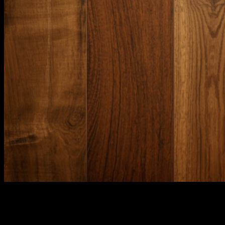
Kayu Durian
Kayu Dolken Gelam
Triplek
Kayu Keruing
Kayu Proyek
Kayu Tembalun
Kayu Racuk
Kayu Meranti
Contact
Blog
Hubungi
Hubungi
21
Jan
Memasang lantai kayu Bengkirai
adalah mimpi banyak