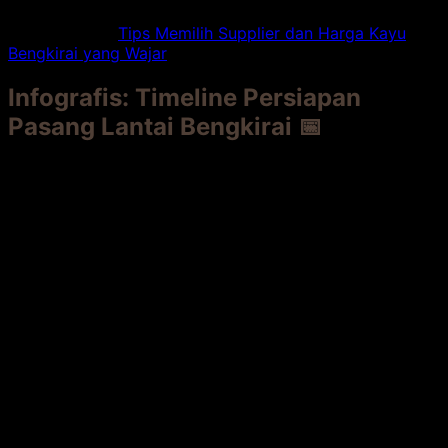
Artikel Terkait:
Tips Memilih Supplier dan Harga Kayu
Bengkirai yang Wajar
Infografis: Timeline Persiapan
Pasang Lantai Bengkirai 📅
text
[GAMBAR TIMELINE HORIZONTAL]

HARI 1-7: PERENCANAAN & PERSIAPAN

├─ Analisis lokasi (drainase, paparan matahari).

├─ Tentukan desain & ukuran decking.

├─ Cari supplier & tukang, minta penawaran.

└─ Pesan material (kayu, substruktur, sekrup, finishing
HARI 8: MATERIAL DATANG

├─ Periksa kualitas & ukuran kayu.

├─ Ukur kadar air dengan moisture meter.

└─ Biarkan kayu aklimatisasi di lokasi (2-3 hari).

HARI 9-10: PERSIAPAN FONDASI

├─ Pasang substruktur (balok/kaki) dengan level dan kem
├─ Pastikan sirkulasi udara bawah memadai.

└─ Treatment balok jika dari kayu.
