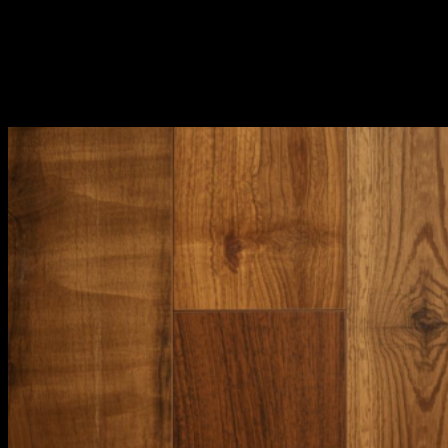
area tengah decking terasa
“melendut”
karena beban
tak ditopang dengan baik. “Rasanya seperti berjalan di
atas perahu yang bocor,” keluh Pak Agus. Ia terpaksa
membongkar sebagian dan memperbaiki sistem
fondasinya. Cerita ini menunjukkan:
fondasi dan
sirkulasi udara adalah segalanya
.