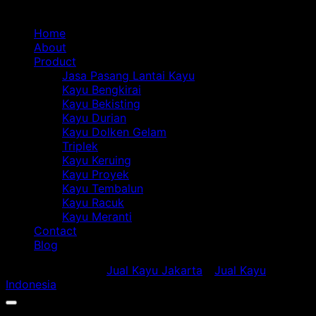
Navigasi
Mitos
Ilmiah
Du
Bengkirai
Kayu
Bi
Home
Bikin
Bengkirai
de
About
Kena
yang
Ka
Product
Tipu?
Jarang
Be
Jasa Pasang Lantai Kayu
Diketahui
Kayu Bengkirai
Orang
Kayu Bekisting
Kayu Durian
Kayu Dolken Gelam
Triplek
Kayu Keruing
Kayu Proyek
Kayu Tembalun
Kayu Racuk
Kayu Meranti
Contact
Blog
Copyright 2018 ©
Jual Kayu Jakarta
-
Jual Kayu
Indonesia