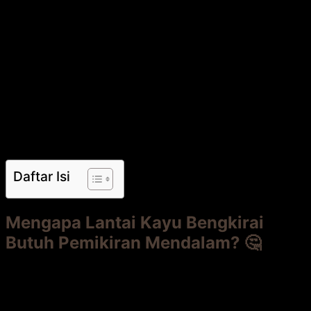
pemilik rumah. Tapi, ini seperti menikah dengan kayu
yang keras kepala dan pemberontak. Pernahkah Anda
melihat lantai decking yang retak, melengkung, atau
berubah warna tak karuan? Bisa jadi, itu
karena
persiapan dan pertimbangan sebelum
pemasangan
yang kurang matang. Artikel ini akan
membongkar
semua yang perlu Anda pikirkan sebelum
memanggil tukang
. Kami akan bahas dari uji kondisi
tanah hingga pilihan finishing. Siap membuat keputusan
yang tepat untuk “pasangan” lantai Anda? Mari kita
mulai!
Daftar Isi
Mengapa Lantai Kayu Bengkirai
Butuh Pemikiran Mendalam? 🤔
Lantai kayu Bengkirai
bukanlah vinyl atau keramik yang
“pasang dan lupa”. Ia adalah
material hidup
yang
bereaksi terhadap lingkungan. Kayu Bengkirai terkenal