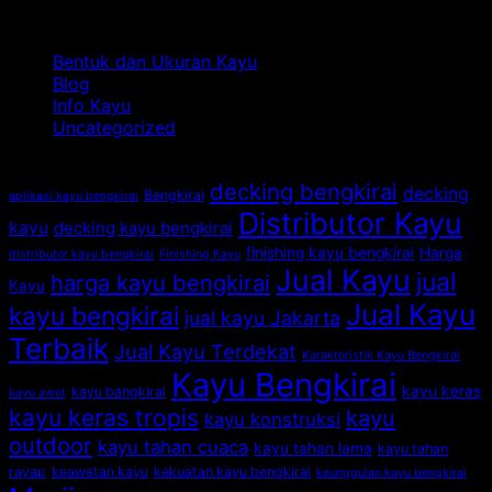
Jakarta:
Fakta
So
Kategori
Mitos
Ilmiah
Du
Bengkirai
Kayu
Bi
Bentuk dan Ukuran Kayu
Bikin
Bengkirai
de
Blog
Kena
yang
Ka
Info Kayu
Tipu?
Jarang
Be
Uncategorized
Diketahui
Orang
Tag
decking bengkirai
decking
Bengkirai
aplikasi kayu bengkirai
Distributor Kayu
kayu
decking kayu bengkirai
finishing kayu bengkirai
Harga
distributor kayu bengkirai
Finishing Kayu
Jual Kayu
jual
harga kayu bengkirai
Kayu
Jual Kayu
kayu bengkirai
jual kayu Jakarta
Terbaik
Jual Kayu Terdekat
Karakteristik Kayu Bengkirai
Kayu Bengkirai
kayu keras
kayu bangkirai
kayu awet
kayu keras tropis
kayu
kayu konstruksi
outdoor
kayu tahan cuaca
kayu tahan lama
kayu tahan
rayap
keawetan kayu
kekuatan kayu bengkirai
keunggulan kayu bengkirai