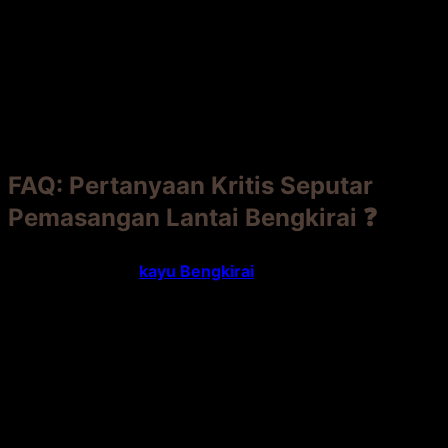
HARI 11-15: PEMASANGAN & FINISHING

├─ Pasang papan kayu dengan sekrup khusus.

├─ Beri jarak antarpapan (expansion gap) ± 5mm.

├─ Amplas jika diperlukan.

└─ Aplikasikan finishing (oil/cat) sesuai petunjuk.

HARI 16+: PERAWATAN RUTIN

├─ Bersihkan secara berkala.

├─ Aplikasi ulang finishing setiap 1-2 tahun.

└─ Nikmati lantai kayu yang awet dan indah!
FAQ: Pertanyaan Kritis Seputar
Pemasangan Lantai Bengkirai ❓
Q: Apakah lantai
kayu Bengkirai
bisa dipasang di lantai
dua (atas beton)?
A:
Bisa, untuk interior.
Ini disebut
lantai kayu
engineered (parket) dari Bengkirai
atau sistem
floating
floor
. Pastikan beton benar-benar kering
(gunakan
polyethylene sheet
sebagai penghalang uap)
dan rata. Pemasangan langsung di atas beton (direct
stick) untuk outdoor jarang dilakukan di lantai dua.
Q: Berapa biaya total per meter persegi untuk decking