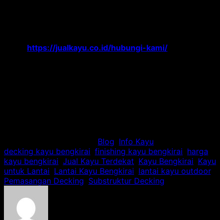
Butuh konsultasi lebih lanjut atau
mencari
kayu Bengkirai berkualitas dengan
kadar air yang tepat
untuk proyek decking
atau lantai Anda?
Hubungi Kami Di Link
“
https://jualkayu.co.id/hubungi-kami/
“
. Tim
kami siap membantu menjawab pertanyaan
teknis dan menyediakan material terbaik dari
supplier terpercaya. Mari wujudkan ruang luar
Anda yang indah dan fungsional bersama-
sama.
5/5 - (1 vote)
This entry was posted in
Blog
,
Info Kayu
and tagged
decking kayu bengkirai
,
finishing kayu bengkirai
,
harga
kayu bengkirai
,
Jual Kayu Terdekat
,
Kayu Bengkirai
,
Kayu
untuk Lantai
,
Lantai Kayu Bengkirai
,
lantai kayu outdoor
,
Pemasangan Decking
,
Substruktur Decking
.